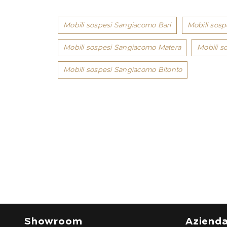
Mobili sospesi Sangiacomo Bari
Mobili sos
Mobili sospesi Sangiacomo Matera
Mobili s
Mobili sospesi Sangiacomo Bitonto
Showroom
Aziend