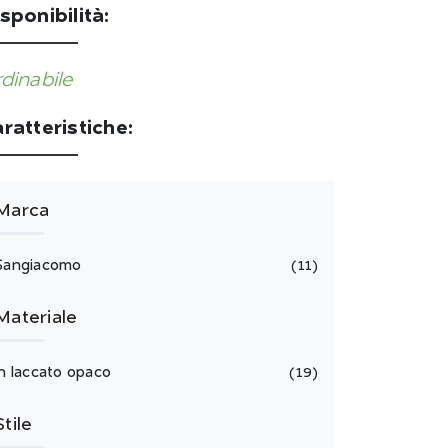
sponibilità:
dinabile
ratteristiche:
Marca
Sangiacomo
11
Materiale
in laccato opaco
19
Stile