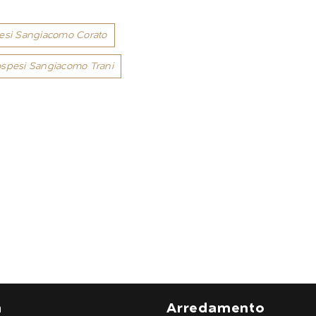
pesi Sangiacomo Corato
ospesi Sangiacomo Trani
a
Arredamento