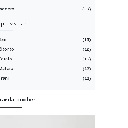
moderni
29
I più visti a :
Bari
15
Bitonto
12
Corato
16
Matera
12
Trani
12
uarda anche: