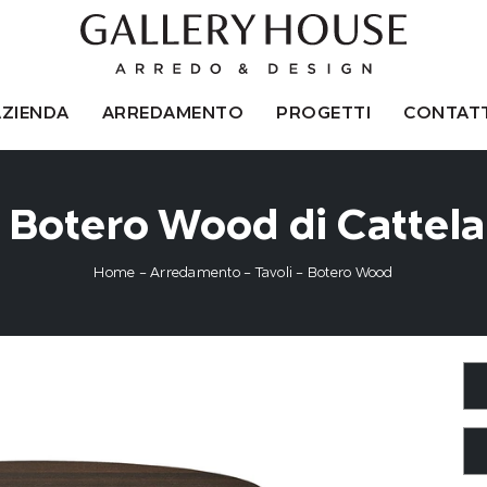
AZIENDA
ARREDAMENTO
PROGETTI
CONTATT
 Botero Wood di Cattelan
Home
-
Arredamento
-
Tavoli
-
Botero Wood