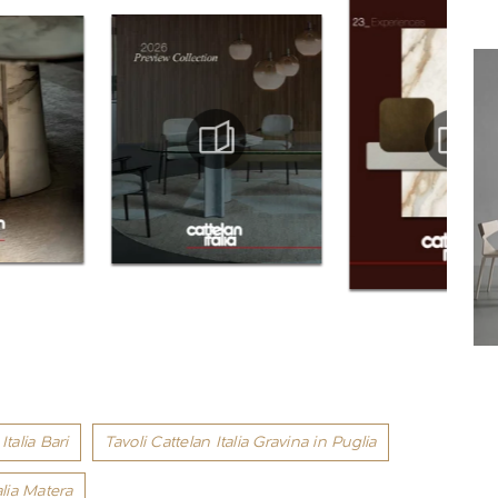
Italia Bari
Tavoli Cattelan Italia Gravina in Puglia
alia Matera