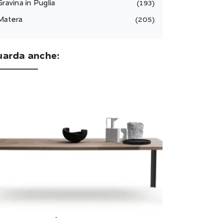
Gravina in Puglia
193
Matera
205
uarda anche: