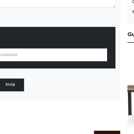
G
Invia