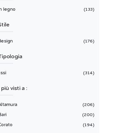
in legno
133
Stile
design
176
Tipologia
issi
314
I più visti a :
Altamura
206
Bari
200
Corato
194