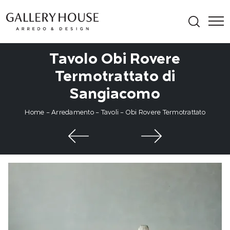
Tavolo Obi Rovere
Termotrattato di
Sangiacomo
Home
-
Arredamento
-
Tavoli
-
Obi Rovere Termotrattato