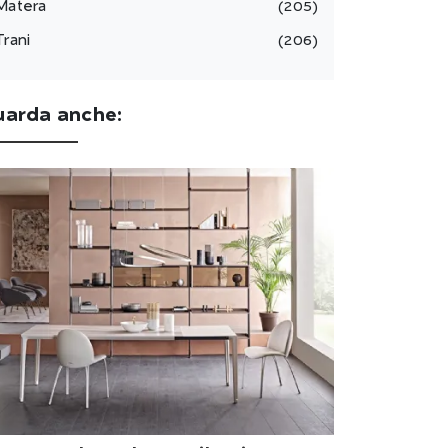
Matera
205
Trani
206
uarda anche: