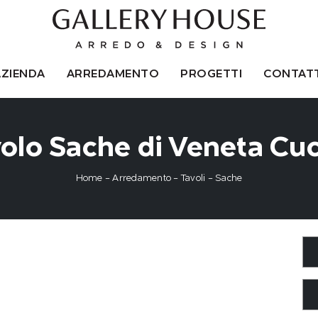
AZIENDA
ARREDAMENTO
PROGETTI
CONTATT
olo Sache di Veneta Cu
Home
-
Arredamento
-
Tavoli
-
Sache