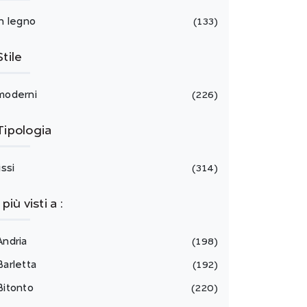
in legno
133
Stile
moderni
226
Tipologia
issi
314
I più visti a :
Andria
198
Barletta
192
Bitonto
220