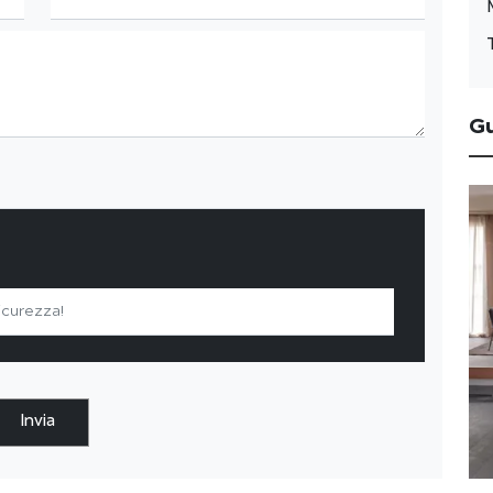
G
Invia