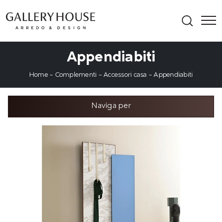
Appendiabiti
Home
-
Complementi
-
Accessori casa
-
Appendiabiti
Naviga per