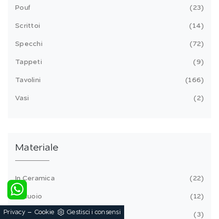
Pouf
23
Scrittoi
14
Specchi
72
Tappeti
9
Tavolini
166
Vasi
2
Materiale
In Ceramica
22
In Cuoio
12
-
Privacy
Cookie
Gestisci i consensi
In Ecopelle
3