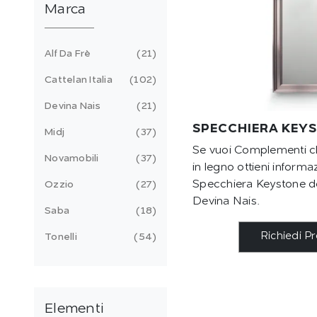
Marca
Alf Da Frè
21
Cattelan Italia
102
Devina Nais
21
SPECCHIERA KEY
Midj
37
Se vuoi Complementi cl
Novamobili
37
in legno ottieni informa
Specchiera Keystone de
Ozzio
27
Devina Nais.
Saba
18
Richiedi P
Tonelli
54
Elementi