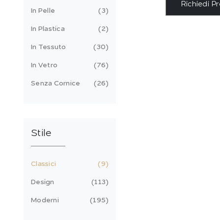
Richiedi P
In Pelle
3
In Plastica
2
In Tessuto
30
In Vetro
76
Senza Cornice
26
Stile
Classici
9
Design
113
Moderni
195