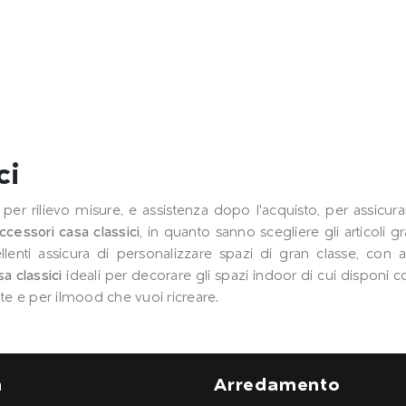
ci
r rilievo misure, e assistenza dopo l'acquisto, per assicurar
ccessori casa classici
, in quanto sanno scegliere gli articol
llenti assicura di personalizzare spazi di gran classe, con a
a classici
ideali per decorare gli spazi indoor di cui disponi c
er te e per ilmood che vuoi ricreare.
a
Arredamento