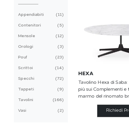
Appendiabiti
11
Contenitori
5
Mensole
12
Orologi
3
Pouf
23
Scrittoi
14
HEXA
Specchi
72
Tavolino Hexa di Saba: 
più sui Complementi e ta
Tappeti
9
marmo del rinomato br
Tavolini
166
Richiedi P
Vasi
2