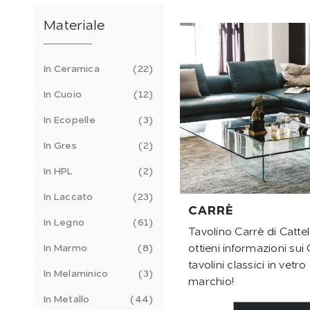
Materiale
In Ceramica
22
In Cuoio
12
In Ecopelle
3
In Gres
2
In HPL
2
In Laccato
23
CARRÈ
In Legno
61
Tavolino Carrè di Cattela
In Marmo
8
ottieni informazioni su
tavolini classici in vetr
In Melaminico
3
marchio!
In Metallo
44