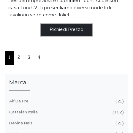
Desideri impreziosire i tuoi interni con i Accessori
casa Tonelli? Ti presentiamo diversi modelli di
tavolini in vetro come Joliet.
Richiedi Prezzo
1
2
3
4
Marca
Alf Da Frè
21
Cattelan Italia
102
Devina Nais
21