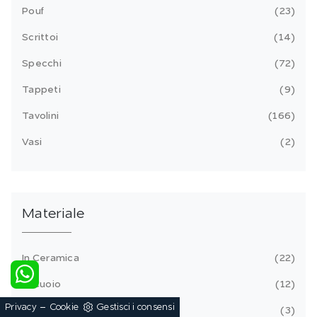
Pouf
23
Scrittoi
14
Specchi
72
Tappeti
9
Tavolini
166
Vasi
2
Materiale
In Ceramica
22
In Cuoio
12
-
Privacy
Cookie
Gestisci i consensi
In Ecopelle
3