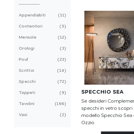
Appendiabiti
11
Contenitori
5
Mensole
12
Orologi
3
Pouf
23
Scrittoi
14
Specchi
72
SPECCHIO SEA
Tappeti
9
Se desideri Complemen
Tavolini
166
specchi in vetro scopri 
Vasi
2
modello Specchio Sea 
Ozzio.