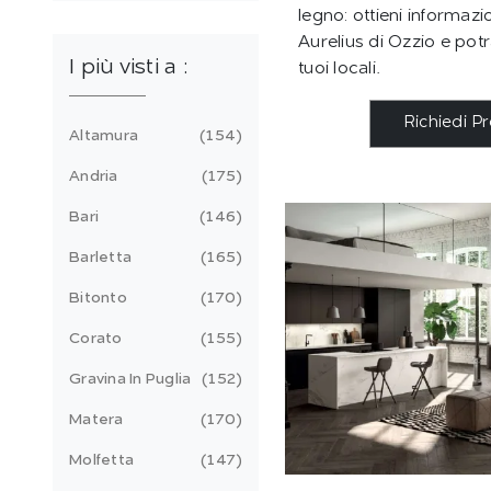
legno: ottieni informazi
Aurelius di Ozzio e pot
I più visti a :
tuoi locali.
Richiedi P
Altamura
154
Andria
175
Bari
146
Barletta
165
Bitonto
170
Corato
155
Gravina In Puglia
152
Matera
170
Molfetta
147