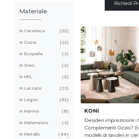
Richiedi P
Materiale
In Ceramica
22
In Cuoio
12
In Ecopelle
3
In Gres
2
In HPL
2
In Laccato
23
In Legno
61
KONI
In Marmo
8
Desideri impreziosire i 
In Melaminico
3
Complementi Ozzio? Ecc
In Metallo
44
modelli di tavolini in 