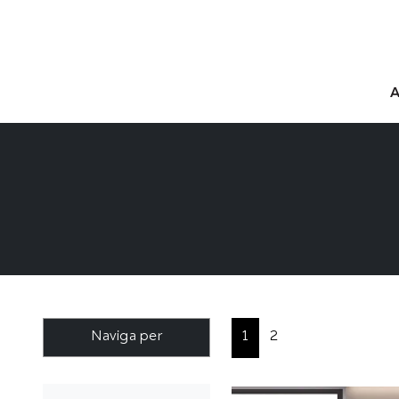
Naviga per
1
2