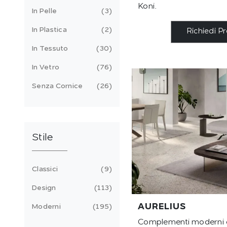
Koni.
In Pelle
3
In Plastica
2
Richiedi P
In Tessuto
30
In Vetro
76
Senza Cornice
26
Stile
Classici
9
Design
113
AURELIUS
Moderni
195
Complementi moderni e 