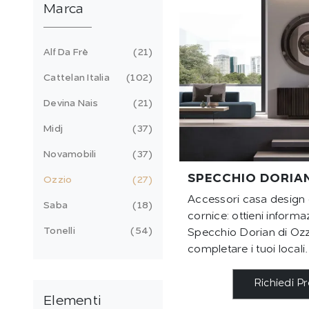
Marca
Alf Da Frè
21
Cattelan Italia
102
Devina Nais
21
Midj
37
Novamobili
37
SPECCHIO DORIA
Ozzio
27
Accessori casa design 
Saba
18
cornice: ottieni informa
Tonelli
54
Specchio Dorian di Ozz
completare i tuoi locali.
Richiedi P
Elementi