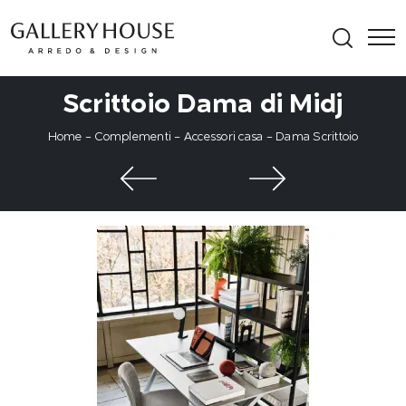
Scrittoio Dama di Midj
Home
-
Complementi
-
Accessori casa
-
Dama Scrittoio