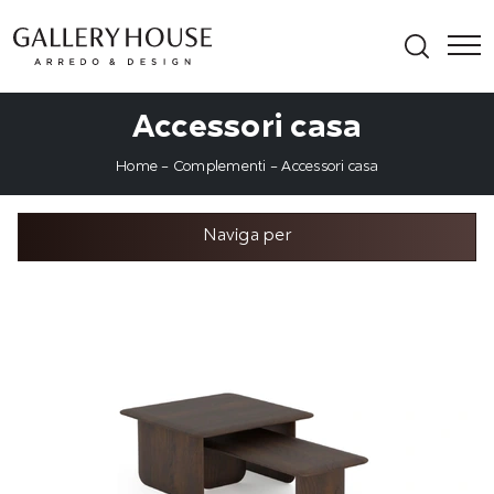
Accessori casa
Home
-
Complementi
-
Accessori casa
Naviga per