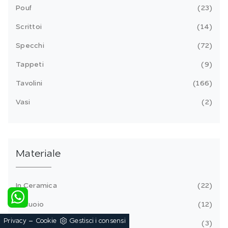
Pouf
23
Scrittoi
14
Specchi
72
Tappeti
9
Tavolini
166
Vasi
2
Materiale
In Ceramica
22
In Cuoio
12
-
Privacy
Cookie
Gestisci i consensi
In Ecopelle
3