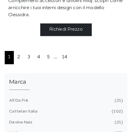
Complementi accessori e tavolini Midj: scopri come
arricchire i tuoi interni design con il modello
Clessidra.
Richiedi Prezzo
1
2
3
4
5
....
14
Marca
Alf Da Frè
21
Cattelan Italia
102
Devina Nais
21