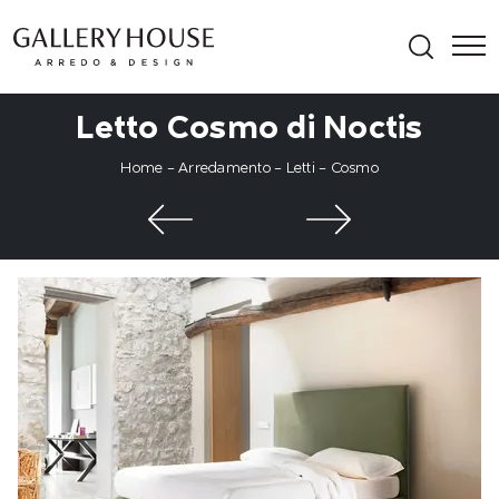
Letto Cosmo di Noctis
Home
-
Arredamento
-
Letti
-
Cosmo