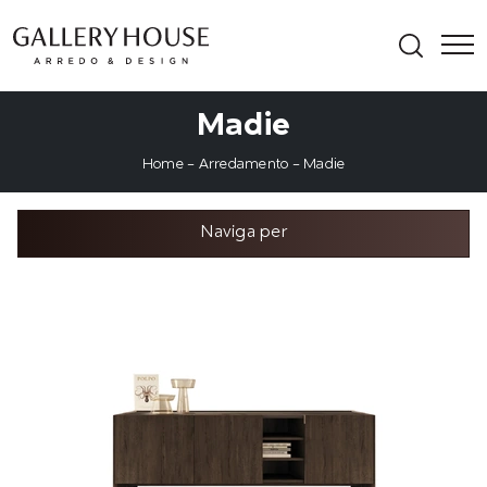
Madie
Home
-
Arredamento
-
Madie
Naviga per