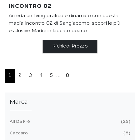
INCONTRO 02
Arreda un living pratico e dinamico con questa
madia Incontro 02 di Sangiacomo: scopri le più
esclusive Madie in laccato opaco.
Richiedi Prezzo
1
2
3
4
5
....
8
Marca
Alf Da Frè
25
Caccaro
8