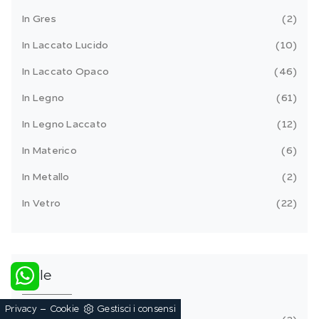
In Gres
2
In Laccato Lucido
10
In Laccato Opaco
46
In Legno
61
In Legno Laccato
12
In Materico
6
In Metallo
2
In Vetro
22
Stile
-
Privacy
Cookie
Gestisci i consensi