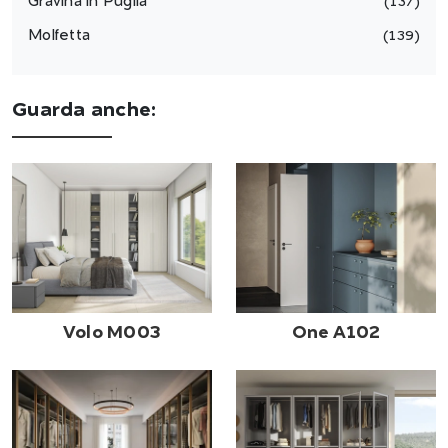
Gravina in Puglia
137
Molfetta
139
Guarda anche:
Volo M003
One A102