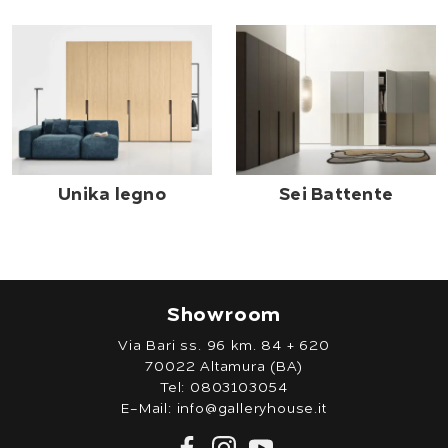
Unika legno
Sei Battente
Showroom
Via Bari ss. 96 km. 84 + 620
70022 Altamura (BA)
Tel:
0803103054
E-Mail:
info@galleryhouse.it