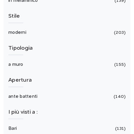
in melaminico
139
Stile
moderni
203
Tipologia
a muro
155
Apertura
ante battenti
140
I più visti a :
Bari
131