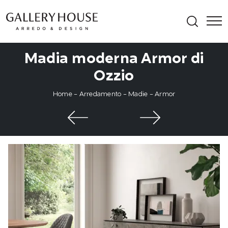
Madia moderna Armor di
Ozzio
Home
-
Arredamento
-
Madie
-
Armor