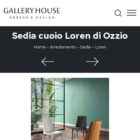
Sedia cuoio Loren di Ozzio
Home
-
Arredamento
-
Sedie
-
Loren