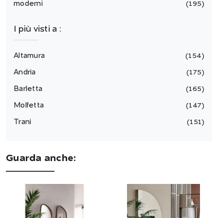
moderni
195
I più visti a :
Altamura
154
Andria
175
Barletta
165
Molfetta
147
Trani
151
Guarda anche: