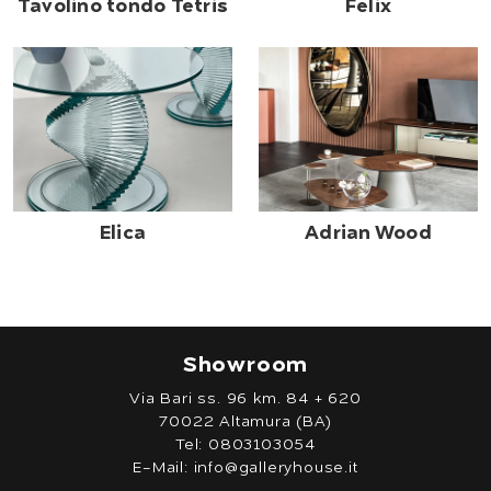
Tavolino tondo Tetris
Felix
Elica
Adrian Wood
Showroom
Via Bari ss. 96 km. 84 + 620
70022 Altamura (BA)
Tel:
0803103054
E-Mail:
info@galleryhouse.it