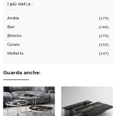
I più visti a :
Andria
175
Bari
146
Bitonto
170
Corato
155
Molfetta
147
Guarda anche: