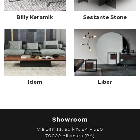
Billy Keramik
Sestante Stone
Idem
Liber
Showroom
Via Bari ss. 96 km. 84 + 620
70022 Altamura (BA)